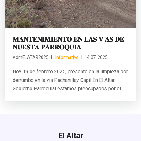
𝐌𝐀𝐍𝐓𝐄𝐍𝐈𝐌𝐈𝐄𝐍𝐓𝐎 𝐄𝐍 𝐋𝐀𝐒 𝐕í𝐀𝐒 𝐃𝐄
𝐍𝐔𝐄𝐒𝐓𝐀 𝐏𝐀𝐑𝐑𝐎𝐐𝐔𝐈𝐀
AdmELATAR2025
Informativo
14 07, 2025
Hoy 19 de febrero 2025, presente en la limpieza por
derrumbo en la vía Pachanillay Capil En El Altar
Gobierno Parroquial estamos preocupados por el...
El Altar