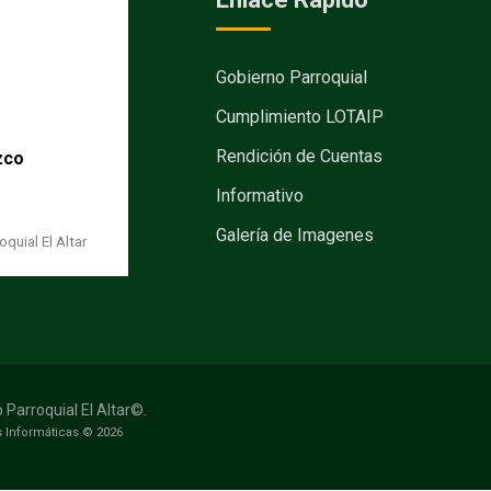
Gobierno Parroquial
Cumplimiento LOTAIP
Rendición de Cuentas
zco
Informativo
Galería de Imagenes
quial El Altar
Parroquial El Altar©.
 Informáticas © 2026