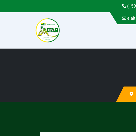
(+59
elal