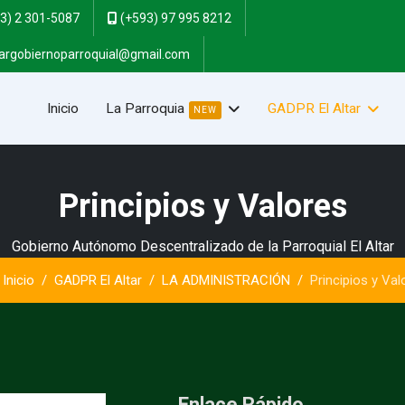
3) 2 301-5087
(+593) 97 995 8212
targobiernoparroquial@gmail.com
Inicio
La Parroquia
GADPR El Altar
NEW
Principios y Valores
Gobierno Autónomo Descentralizado de la Parroquial El Altar
Inicio
GADPR El Altar
LA ADMINISTRACIÓN
Principios y Val
Enlace Rápido