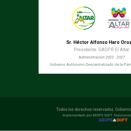
Sr. Héctor Alfonso Haro Oro
Presidente. GADPR El Altar.
Administración 2023 - 2027
Gobierno Autónomo Descentralizado de la Parro
Todos los derechos reservados. Gobierno 
Implementado por KEOPS SOFT. Soluciones