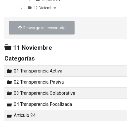
12 Diciembre
►
Descarga seleccionada
Carpeta
11 Noviembre
Categorías
Carpeta
01 Transparencia Activa
Carpeta
02 Transparencia Pasiva
Carpeta
03 Transparencia Colaborativa
Carpeta
04 Transparencia Focalizada
Carpeta
Articulo 24