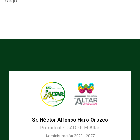
cargo;
Sr. Héctor Alfonso Haro Orozco
Presidente. GADPR El Altar.
Administración 2023 - 2027