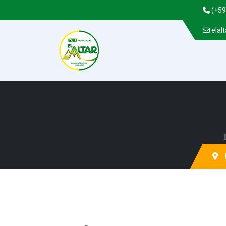
(+59
elal