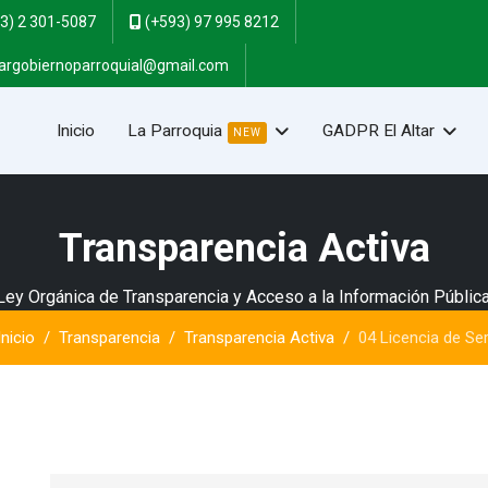
3) 2 301-5087
(+593) 97 995 8212
targobiernoparroquial@gmail.com
Inicio
La Parroquia
GADPR El Altar
NEW
Transparencia Activa
Ley Orgánica de Transparencia y Acceso a la Información Pública
Inicio
Transparencia
Transparencia Activa
04 Licencia de Ser