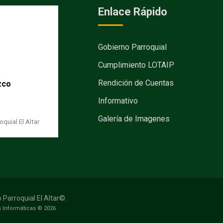
Enlace Rápido
Gobierno Parroquial
Cumplimiento LOTAIP
Rendición de Cuentas
zco
Informativo
Galería de Imagenes
quial El Altar
Parroquial El Altar©.
 Informáticas © 2026