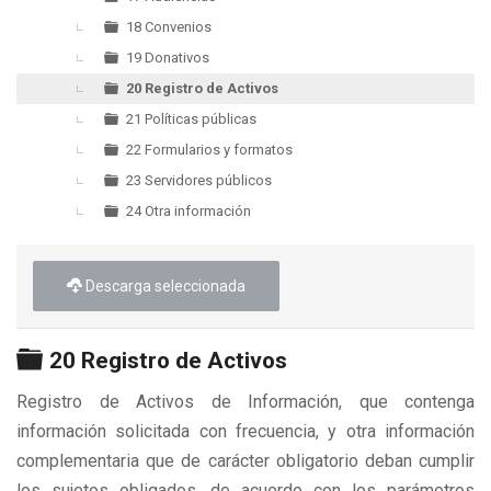
18 Convenios
19 Donativos
20 Registro de Activos
21 Políticas públicas
22 Formularios y formatos
23 Servidores públicos
24 Otra información
Descarga seleccionada
Carpeta
20 Registro de Activos
Registro de Activos de Información, que contenga
información solicitada con frecuencia, y otra información
complementaria que de carácter obligatorio deban cumplir
los sujetos obligados, de acuerdo con los parámetros